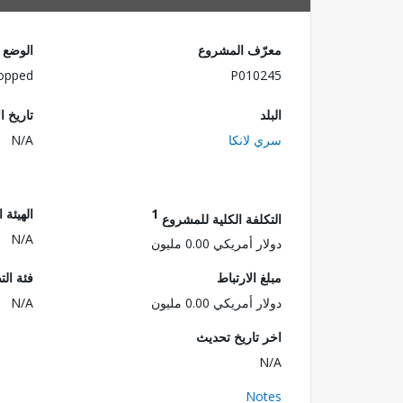
معرّف المشروع
الوضع
opped
P010245
البلد
تاريخ ا
سري لانكا
N/A
1
الهيئة 
التكلفة الكلية للمشروع
N/A
دولار أمريكي 0.00 مليون
مبلغ الارتباط
فئة الت
دولار أمريكي 0.00 مليون
N/A
اخر تاريخ تحديث
N/A
Notes