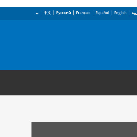
بية
English
Español
Français
Русский
中文