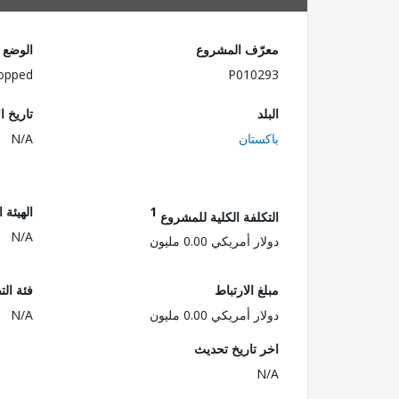
معرّف المشروع
الوضع
opped
P010293
البلد
تاريخ ا
باكستان
N/A
1
الهيئة 
التكلفة الكلية للمشروع
N/A
دولار أمريكي 0.00 مليون
مبلغ الارتباط
فئة الت
دولار أمريكي 0.00 مليون
N/A
اخر تاريخ تحديث
N/A