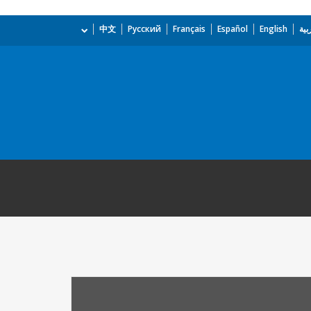
بية
English
Español
Français
Русский
中文