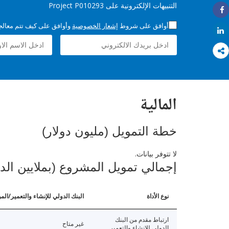
التنبيهات الإلكترونية على Project P010293
Share
أوافق على شروط
إشعار الخصوصية
وأوافق على كيف تتم معالجة 
Share
المالية
خطة التمويل (مليون دولار)
لا تتوفر بيانات.
إجمالي تمويل المشروع (بملايين الد
نوع الأداة
البنك الدولي للإنشاء والتعمير/الم
ارتباط مقدم من البنك
غير متاح
الدولي للإنشاء والتعمير