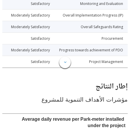
5-12-30
Satisfactory
Monitoring and Evalu
5-12-30
Moderately Satisfactory
Overall Implementation Progress
5-12-30
Moderately Satisfactory
Overall Safeguards R
5-12-30
Satisfactory
Procure
5-12-30
Moderately Satisfactory
Progress towards achievement of
5-12-30
Satisfactory
Project Manage
النتائج
ت الأهداف التنموية للمشروع
Average daily revenue per Park-meter insta
under the pr