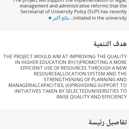
The project will support the implementation of 
management and administrative reforms th
Secretariat of University Policy (SUP) has re
initiated in the univer
نتائج أكثر
التنمية
THE PROJECT WOULD AIM AT IMPROVING THE QU
IN HIGHER EDUCATION BY:(1)PROMOTING A
EFFICIENT USE OF RESOURCES THROUGH 
RESOURCEALLOCATION SYSTEM AN
STRENGTHENING OF PLANNIN
MANAGERIALCAPACITIES; (II)PROVIDING SUPPO
INITIATIVES TAKEN BY SELECTEDUNIVERSITI
RAISE QUALITY AND EFFICI
يل رئيسة