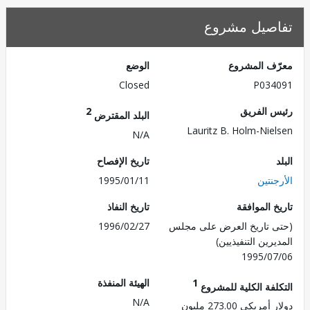
صيل مشروع
ف المشروع
الوضع
Closed
P034
 الفريق
2
البلد المقترض
Lauritz B. Holm-Nie
N/A
تاريخ الإفصاح
نتين
1995/01/11
 الموافقة
تاريخ النفاذ
 تاريخ العرض على مجلس
1996/02/27
رين التنفيذيين)
1995/0
1
الهيئة المنفذة
لفة الكلية للمشروع
N/A
ريكي 273.00 مليون