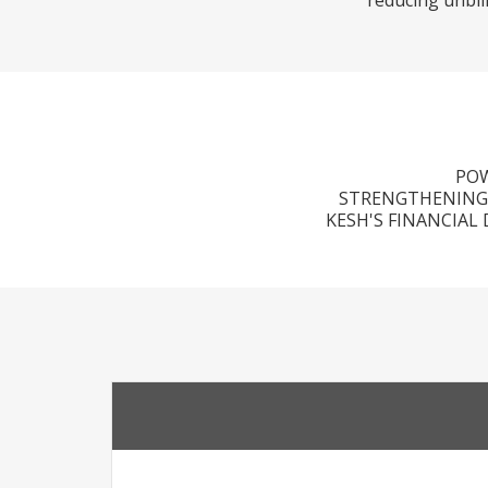
reducing unbill
(A)
STRENGTHENING; 
KESH'S FINANCIAL