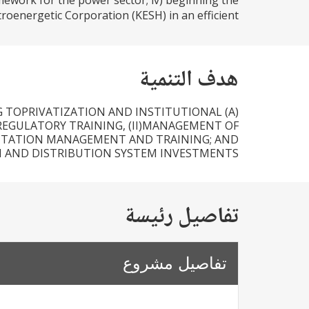
ramework for the power sector; iv) beginning the
roenergetic Corporation (KESH) in an efficient...
هدف التنمية
NG TOPRIVATIZATION AND INSTITUTIONAL
 REGULATORY TRAINING, (II)MANAGEMENT OF
MENTATION MANAGEMENT AND TRAINING; AND
M AND DISTRIBUTION SYSTEM INVESTMENTS.
تفاصيل رئيسة
تفاصيل مشروع