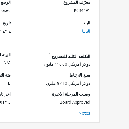
معرّف المشروع
الوضع
Closed
P034491
البلد
تاريخ ا
ألبانيا
12/12
1
الهيئة 
التكلفة الكلية للمشروع
N/A
دولار أمريكي 116.60 مليون
مبلغ الارتباط
فئة الت
دولار أمريكي 87.10 مليون
B
وصلت المرحلة الأخيرة
اخر تا
01/15
Board Approved
Notes