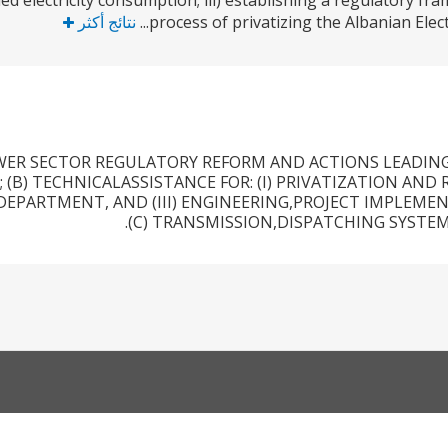
ed electricity consumption; iii) establishing a regulatory f
process of privatizing the Albanian Elect
نتائج أكثر
 POWER SECTOR REGULATORY REFORM AND ACTIONS LEADI
(B) TECHNICALASSISTANCE FOR: (I) PRIVATIZATION AND
 DEPARTMENT, AND (III) ENGINEERING,PROJECT IMPLE
(C) TRANSMISSION,DISPATCHING SYSTE