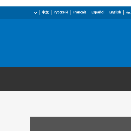
بية
English
Español
Français
Русский
中文