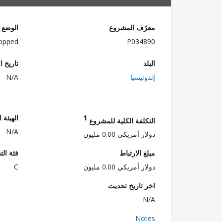
معرّف المشروع
الوضع
opped
P034890
البلد
تاريخ ا
إندونيسيا
N/A
1
الهيئة 
التكلفة الكلية للمشروع
N/A
دولار أمريكي 0.00 مليون
مبلغ الارتباط
فئة الت
دولار أمريكي 0.00 مليون
C
اخر تاريخ تحديث
N/A
Notes