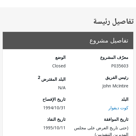
يل رئيسة
صيل مشروع
ف المشروع
الوضع
Closed
P035
 الفريق
2
البلد المقترض
John McIn
N/A
تاريخ الإفصاح
ديفوار
1994/10/31
 الموافقة
تاريخ النفاذ
 تاريخ العرض على مجلس
1995/10/11
رين التنفيذيين)