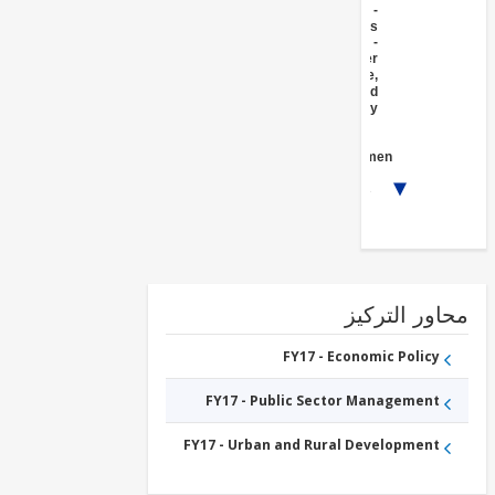
FY17 -
Crops
FY17 -
Other
Agriculture,
Fishing and
Forestry
FY17 -
Central
Government
(Central
1/3
Agencies
)
FY17 -
Agricultural
markets,
commercialization
and agri-business
الزراعية
الصناعات
ور التركيز
FY17 - Economic Policy
FY17 - Public Sector Management
FY17 - Urban and Rural Development