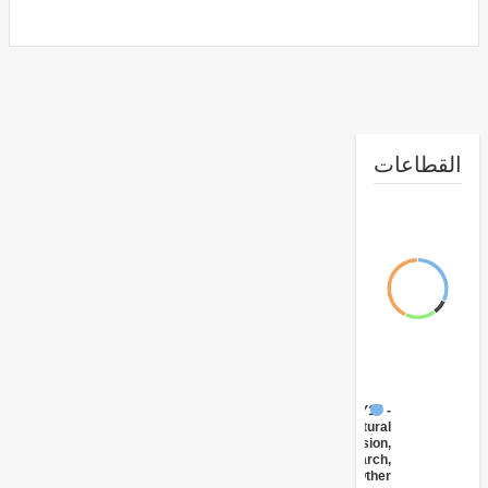
طاعات
FY17 -
Agricultural
Extension,
Research,
and Other