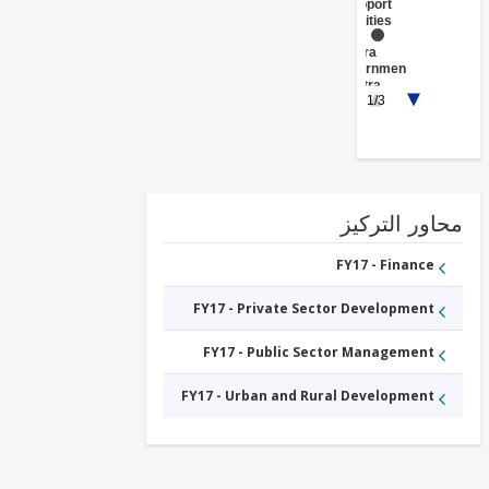
Support
Activities
FY17 -
Central
Government
(Central
1/3
Agencies
)
FY17 -
Sub-
National
Government
والمتوسطة
والصغيرة،
ور التركيز
الصغرى،
الأعمال
مؤسسات
تمويل
FY17 - Finance
FY17 - Private Sector Development
FY17 - Public Sector Management
FY17 - Urban and Rural Development