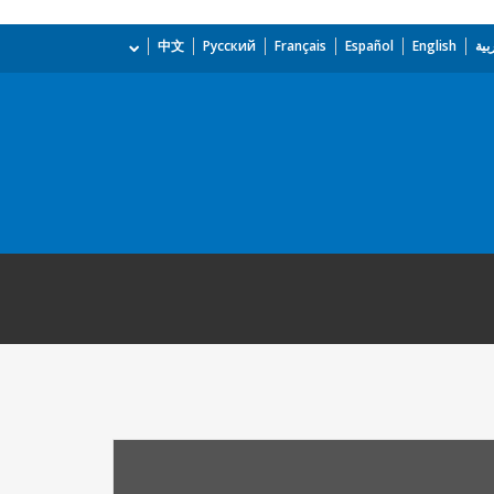
بية
English
Español
Français
Русский
中文