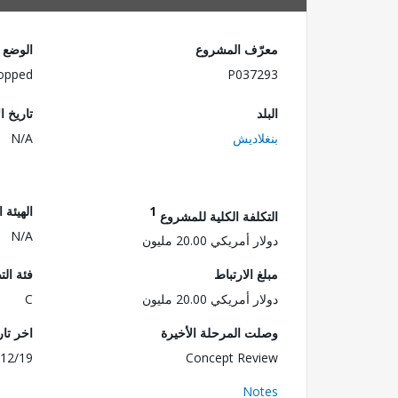
معرّف المشروع
الوضع
opped
P037293
البلد
تاريخ ا
بنغلاديش
N/A
1
الهيئة 
التكلفة الكلية للمشروع
N/A
دولار أمريكي 20.00 مليون
مبلغ الارتباط
فئة الت
دولار أمريكي 20.00 مليون
C
وصلت المرحلة الأخيرة
اخر تا
12/19
Concept Review
Notes