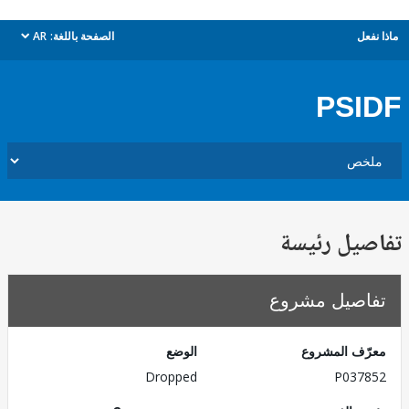
ل
الصفحة باللغة:
AR
dropdown
PS
يل رئيسة
صيل مشروع
ف المشروع
الوضع
Dropped
P037