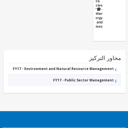
(Central
Agencies
)
FY17 -
Other
Energy
and
Extractives
ور التركيز
FY17 - Environment and Natural Resource Management
FY17 - Public Sector Management