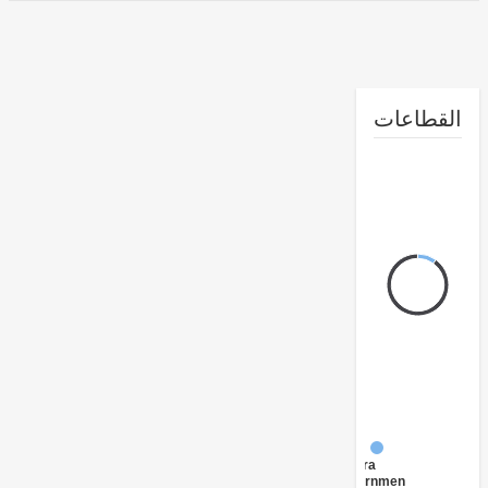
طاعات
FY17 -
Central