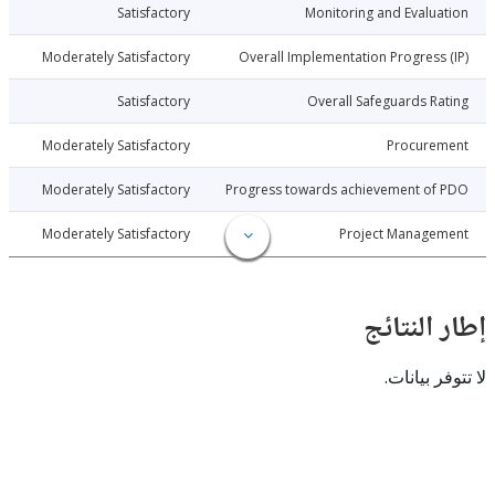
006-12-20
Satisfactory
Monitoring and Evalu
006-12-20
Moderately Satisfactory
Overall Implementation Progress
006-12-20
Satisfactory
Overall Safeguards R
006-12-20
Moderately Satisfactory
Procure
006-12-20
Moderately Satisfactory
Progress towards achievement of
006-12-20
Moderately Satisfactory
Project Manage
النتائج
 بيانات.