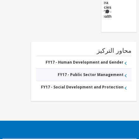
Government
(Central
Agencies
)
FY17 -
Health
ور التركيز
FY17 - Human Development and Gender
FY17 - Public Sector Management
FY17 - Social Development and Protection