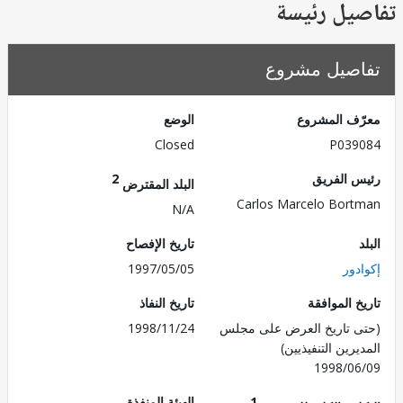
يل رئيسة
صيل مشروع
ف المشروع
الوضع
Closed
P039
 الفريق
2
البلد المقترض
Carlos Marcelo Bor
N/A
تاريخ الإفصاح
دور
1997/05/05
 الموافقة
تاريخ النفاذ
 تاريخ العرض على مجلس
1998/11/24
رين التنفيذيين)
1998/0
1
الهيئة المنفذة