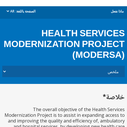
ل
الصفحة باللغة:
AR
dropdown
HEALTH SERVI
MODERNIZATION PROJ
(MODERS
ة*
The overall objective of the Health Se
Modernization Project is to assist in expanding acc
and improving the quality and efficiency of, ambu
and hospital services, by developing new healt