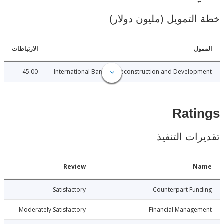
لتمويل (مليون دولار)
ل
الارتباطات
45.00
International Bank for Reconstruction and Develo
Rat
ات التنفيذ
Date
Review
N
006-12-20
Satisfactory
Counterpart Fu
006-12-20
Moderately Satisfactory
Financial Manage