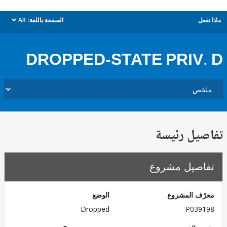
ل
الصفحة باللغة:
AR
dropdown
DROPPED-STATE PRIV
يل رئيسة
صيل مشروع
ف المشروع
الوضع
Dropped
P039