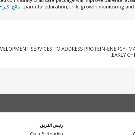
rated community child care package will improve parental aw
parental education, child growth monitoring and p
نتائج أكثر
EVELOPMENT SERVICES TO ADDRESS PROTEIN-ENERGY- M
EARLY CH
رئيس الفريق
Carla Bertoncino