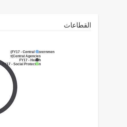
القطاعات
FY17 - Central Government
(Central Agencies
)
FY17 - Health
FY17 - Social Protection