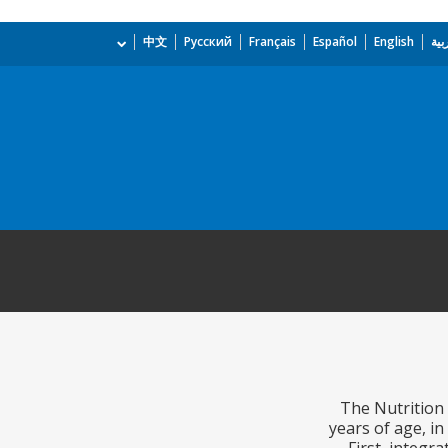
بية
English
Español
Français
Русский
中文
The Nutrition
years of age, in