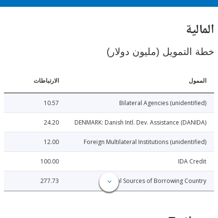
ية
لتمويل (مليون دولار)
ل
الارتباطات
10.57
Bilateral Agencies (unidenti
24.20
DENMARK: Danish Intl. Dev. Assistance (DA
12.00
Foreign Multilateral Institutions (unidenti
100.00
IDA C
277.73
Local Sources of Borrowing Co