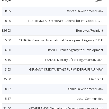
18.05
African Development 
6.00
BELGIUM: MOFA-Directorate-General for Int. Coop.(
336.93
Borrower/Reci
15.00
CANADA: Canadian International Development Agency (
6.00
FRANCE: French Agency for Develop
15.10
FRANCE: Ministry of Foreing Affairs (
13.93
GERMANY: KREDITANSTALT FUR WIEDERAUFBAU (
45.00
IDA C
0.27
Islamic Development 
5.37
Local Communi
31.00
NETHERLANDS: Netherlands Development Associa