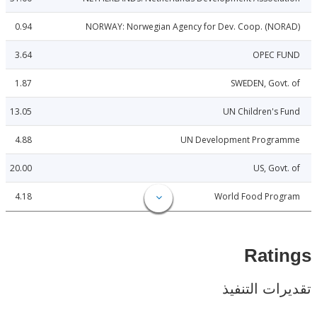
0.94
NORWAY: Norwegian Agency for Dev. Coop. (NO
3.64
OPEC 
1.87
SWEDEN, Gov
13.05
UN Children's
4.88
UN Development Progr
20.00
US, Gov
4.18
World Food Pro
Rat
ات التنفيذ