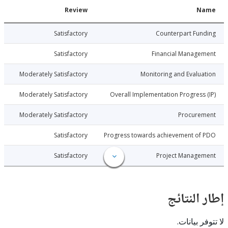
Date
Review
N
006-12-28
Satisfactory
Counterpart Fu
006-12-28
Satisfactory
Financial Manage
006-12-28
Moderately Satisfactory
Monitoring and Evalu
006-12-28
Moderately Satisfactory
Overall Implementation Progress
006-12-28
Moderately Satisfactory
Procure
006-12-28
Satisfactory
Progress towards achievement of
006-12-28
Satisfactory
Project Manage
النتائج
 بيانات.