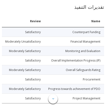
ات التنفيذ
Date
Review
N
7-07-29
Satisfactory
Counterpart Fu
7-07-29
Moderately Unsatisfactory
Financial Manage
7-07-29
Moderately Satisfactory
Monitoring and Evalu
7-07-29
Satisfactory
Overall Implementation Progress
7-07-29
Moderately Satisfactory
Overall Safeguards R
7-07-29
Satisfactory
Procure
7-07-29
Moderately Satisfactory
Progress towards achievement of
7-07-29
Satisfactory
Project Manage