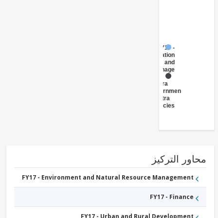
FY17 -
Irrigation
and
Drainage
FY17 -
Central
Government
(Central
Agencies
)
ور التركيز
FY17 - Environment and Natural Resource Management
FY17 - Finance
FY17 - Urban and Rural Development