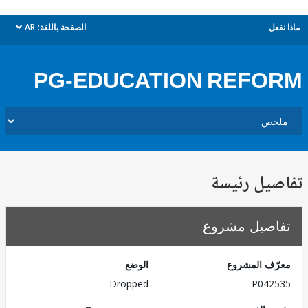
ل
الصفحة باللغة:
AR
dropdown
PG-EDUCATION REFO
يل رئيسة
صيل مشروع
ف المشروع
الوضع
Dropped
P042