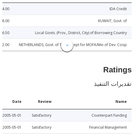
24.00
IDA C
8.00
KUWAIT, Gov
6.50
Local Govts. (Prov., District, City) of Borrowing Co
2.00
NETHERLANDS, Govt. of THE (Except for MOFA/Min of Dev.
Rat
ات التنفيذ
Date
Review
N
2005-05-01
Satisfactory
Counterpart Fu
2005-05-01
Satisfactory
Financial Manage