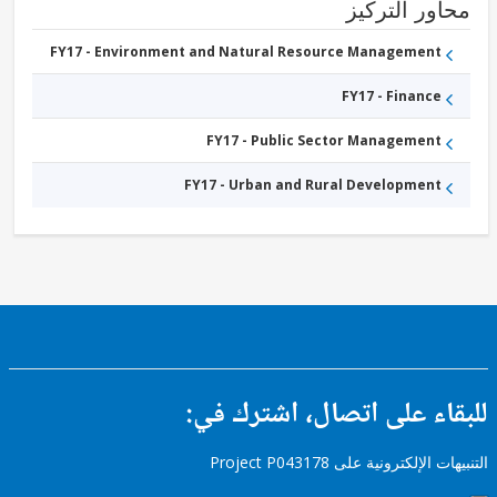
Public
ور التركيز
Administration
FY17 -
Other
FY17 - Environment and Natural Resource Management
Transportation
FY17 -
FY17 - Finance
Other
Water
Supply,
FY17 - Public Sector Management
Sanitation
and
Waste
FY17 - Urban and Rural Development
Management
FY17 -
Other
Industry,
Trade
and
Services
ء على اتصال، اشترك في:
إلكترونية على Project P043178