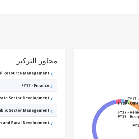
محاور التركيز
ral Resource Management
FY17 - Finance
ivate Sector Development
FY17 -
FY17 - Othe
Public Sector Management
FY17 - Ren
FY17 - Ener
an and Rural Development
FY1