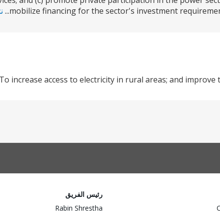
rvices; and (c) promote private participation in the power sec
mobilize financing for the sector's investment requirement
ن
To increase access to electricity in rural areas; and improve 
رئيس الفريق
Rabin Shrestha