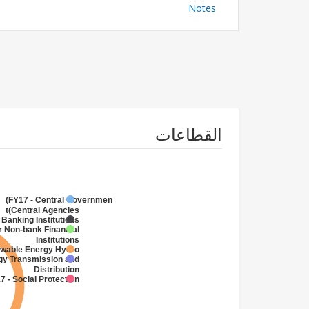
Notes
القطاعات
FY17 - Central Government
(Central Agencies
)
 Banking Institutions
r Non-bank Financial
Institutions
ewable Energy Hydro
gy Transmission and
Distribution
7 - Social Protection