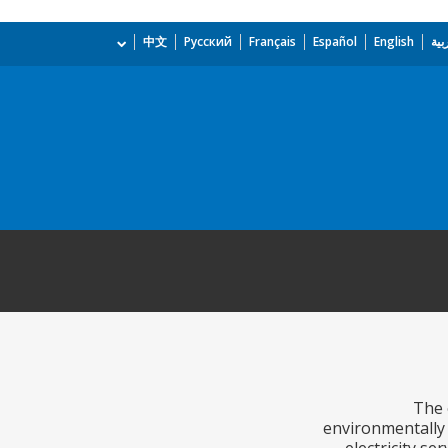
بية
English
Español
Français
Русский
中文
The 
environmentally 