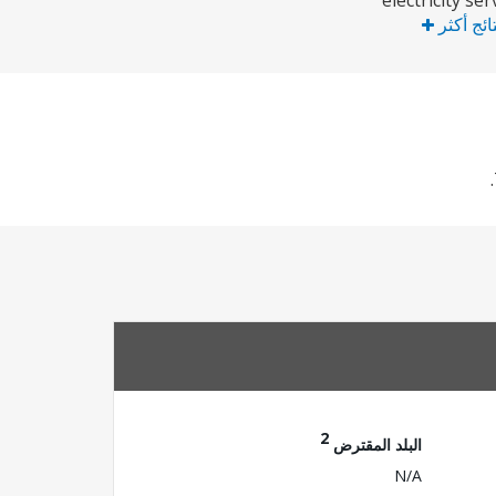
electricity se
تائج أكثر
2
البلد المقترض
N/A