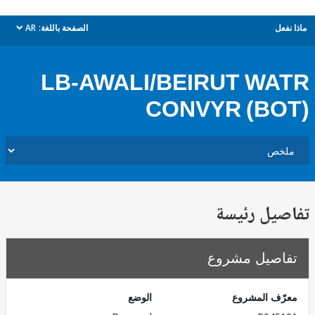
ل
الصفحة باللغة:
AR
dropdown
LB-AWALI/BEIRUT W
CONVYR (B
يل رئيسة
صيل مشروع
ف المشروع
الوضع