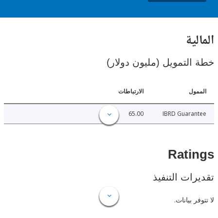
ية
لتمويل (مليون دولار)
ل
الارتباطات
65.00
IBRD Guara
Rat
ات التنفيذ
 بيانات.