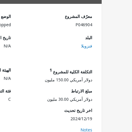
معرّف المشروع
الوضع
opped
P046904
البلد
تاريخ ا
فنزويلا
N/A
1
الهيئة 
التكلفة الكلية للمشروع
N/A
دولار أمريكي 150.00 مليون
مبلغ الارتباط
فئة الت
دولار أمريكي 30.00 مليون
C
اخر تاريخ تحديث
2024/12/19
Notes