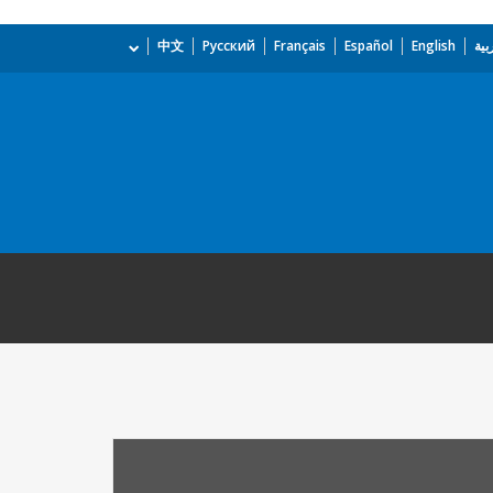
بية
English
Español
Français
Русский
中文