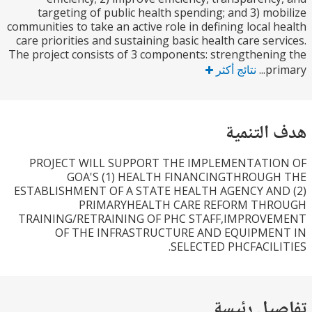
targeting of public health spending; and 3) mo
communities to take an active role in defining local 
care priorities and sustaining basic health care ser
The project consists of 3 components: strengtheni
pri
نتائج أكثر
التنمية
PROJECT WILL SUPPORT THE IMPLEMENTATI
GOA'S (1) HEALTH FINANCINGTHROUG
ESTABLISHMENT OF A STATE HEALTH AGENCY AN
PRIMARYHEALTH CARE REFORM TH
TRAINING/RETRAINING OF PHC STAFF,IMPROV
OF THE INFRASTRUCTURE AND EQUIPME
SELECTED PHCFACILI
يل رئيسة