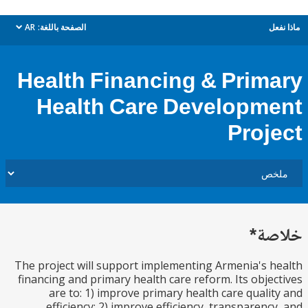
ل
الصفحة باللغة:
AR
dropdown
Health Financing & Prim
Health Care Developm
Proj
ة*
The project will support implementing Armenia's 
financing and primary health care reform. Its obje
are to: 1) improve primary health care quali
efficiency; 2) improve efficiency, transparenc