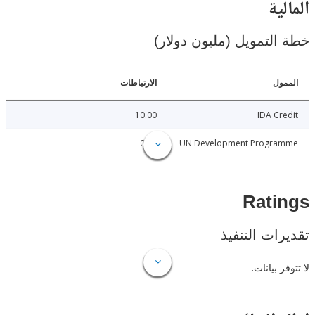
ية
لتمويل (مليون دولار)
ل
الارتباطات
10.00
IDA C
0.15
UN Development Progr
Rat
ات التنفيذ
 بيانات.