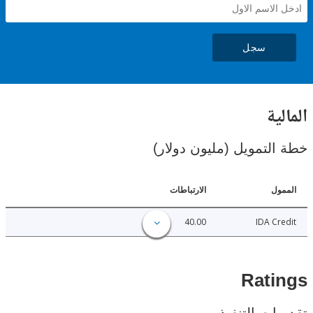
سجل
ية
لتمويل (مليون دولار)
ل
الارتباطات
40.00
IDA C
Rat