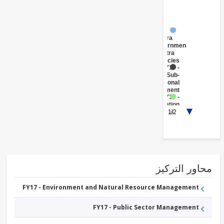
FY17 -
Central
Government
(Central
Agencies
)
FY17 -
Sub-
National
Government
FY17 -
Sanitation
FY17 -
1/2
Water
Supply
ور التركيز
FY17 - Environment and Natural Resource Management
FY17 - Public Sector Management