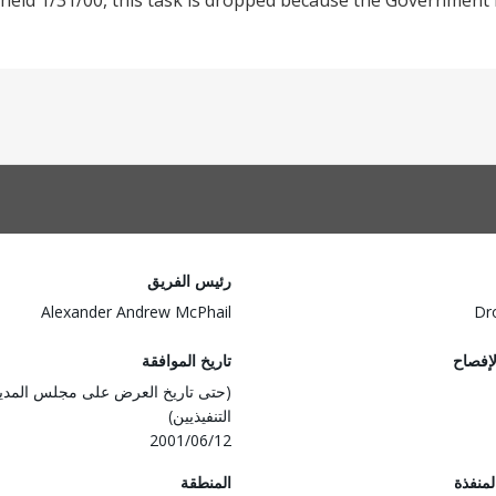
ld 1/31/00, this task is dropped because the Government h
رئيس الفريق
Alexander Andrew McPhail
Dr
لإفصاح
تاريخ الموافقة
(حتى تاريخ العرض على مجلس المدي
التنفيذيين)
2001/06/12
المنفذة
المنطقة