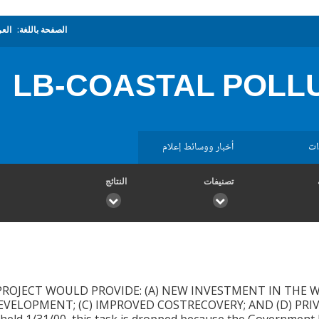
الصفحة باللغة:
العر
LB-COASTAL POLL
ات
أخبار ووسائط إعلام
تصنيفات
النتائج
PROJECT WOULD PROVIDE: (A) NEW INVESTMENT IN THE 
VELOPMENT; (C) IMPROVED COSTRECOVERY; AND (D) PRI