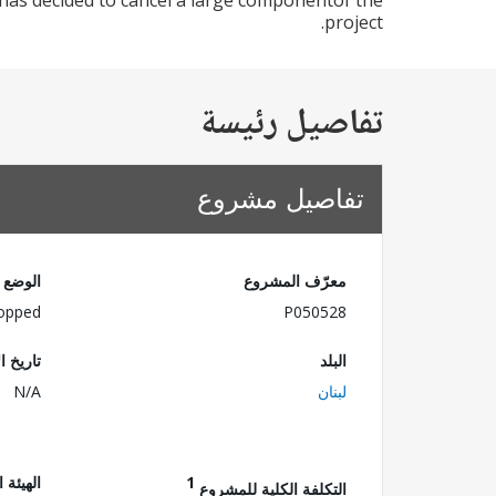
as decided to cancel a large componentof the
project.
تفاصيل رئيسة
تفاصيل مشروع
معرّف المشروع
الوضع
opped
P050528
البلد
تاريخ ا
لبنان
N/A
1
الهيئة 
التكلفة الكلية للمشروع