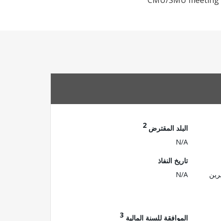
CMU/SMU meeting he
2
البلد المقترض
N/A
تاريخ النفاذ
رين
N/A
3
الموافقة للسنة المالية