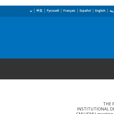
بية
English
Español
Français
Русский
中文
THE 
INSTITUTIONAL DE