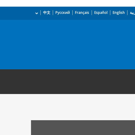
بية
English
Español
Français
Русский
中文