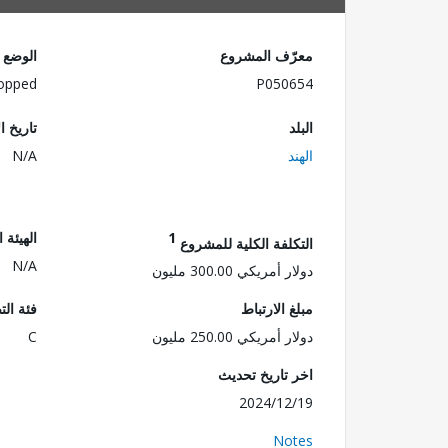
معرّف المشروع
الوضع
opped
P050654
البلد
تاريخ ا
الهند
N/A
1
الهيئة 
التكلفة الكلية للمشروع
N/A
دولار أمريكي 300.00 مليون
مبلغ الارتباط
فئة الت
دولار أمريكي 250.00 مليون
C
اخر تاريخ تحديث
2024/12/19
Notes