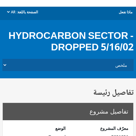
ل
الصفحة باللغة:
AR
dropdown
HYDROCARBON SECTOR
DROPPED 5/16
يل رئيسة
صيل مشروع
ف المشروع
الوضع