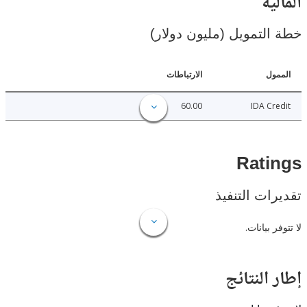
ية
لتمويل (مليون دولار)
ل
الارتباطات
60.00
IDA C
Rat
ات التنفيذ
 بيانات.
النتائج