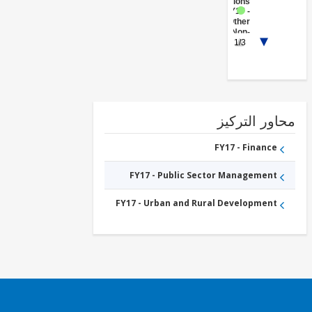
Institutions
FY17 -
Other
Non-
1/3
bank
Financial
Institutions
FY17 -
Health
FY17 -
Social
Protection
ور التركيز
FY17 -
Other
Industry,
FY17 - Finance
Trade
and
FY17 - Public Sector Management
Services
FY17 - Urban and Rural Development