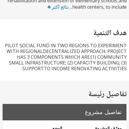
rehabilitation and extension of elementary schoo
health centers, to inc
نتائج أكثر
التنمية
PILOT SOCIAL FUND IN TWO REGIONS TO EXPER
WITH REGIONALDECENTRALIZED APPROACH. PR
HAS 3 COMPONENTS WHICH ARE:(1) COMM
SMALL INFRASTRUCTURE; (2) CAPACITY BUILDING
SUPPORTTO INCOME RENOVATING ACTIVI
يل رئيسة
صيل مشروع
ف المشروع
الوضع