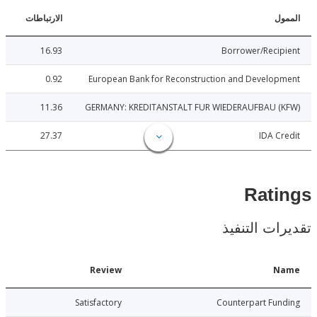
ل
الارتباطات
16.93
Borrower/Reci
0.92
European Bank for Reconstruction and Develo
11.36
GERMANY: KREDITANSTALT FUR WIEDERAUFBAU (
27.37
IDA C
Rat
ات التنفيذ
Date
Review
N
010-03-26
Satisfactory
Counterpart Fu