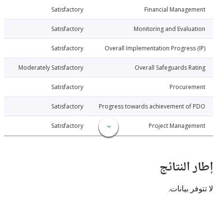
010-03-26
Satisfactory
Financial Manage
010-03-26
Satisfactory
Monitoring and Evalu
010-03-26
Satisfactory
Overall Implementation Progress
010-03-26
Moderately Satisfactory
Overall Safeguards R
010-03-26
Satisfactory
Procure
010-03-26
Satisfactory
Progress towards achievement of
010-03-26
Satisfactory
Project Manage
النتائج
 بيانات.