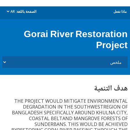
ل
الصفحة باللغة:
AR
dropdown
Gorai River Restorat
Proj
التنمية
THE PROJECT WOULD MITIGATE ENVIRONM
DEGRADATION IN THE SOUTHWESTREGI
BANGLADESH SPECIFICALLY AROUND KHULNA 
COASTAL BELTAND MANGROVE FORES
SUNDERBANS. THIS WOULD BE ACH