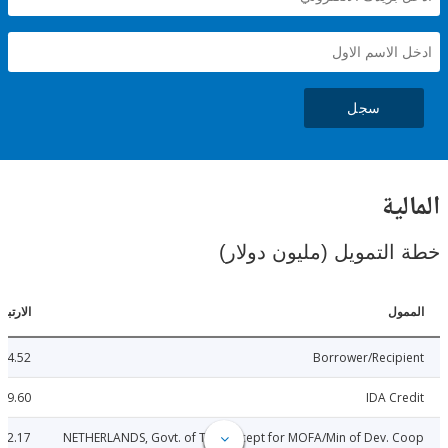
سجل
ية
لتمويل (مليون دولار)
ل
الارتباطات
14.52
Borrower/Reci
79.60
IDA C
32.17
NETHERLANDS, Govt. of THE (Except for MOFA/Min of Dev.