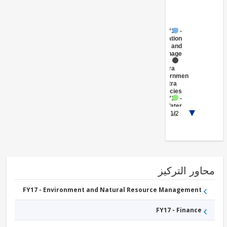
FY17 -
Irrigation
and
Drainage
FY17 -
Central
Government
(Central
Agencies
)
FY17 -
Water
1/2
Supply
FY17 -
Other
Industry,
Trade
and
Services
ور التركيز
FY17 - Environment and Natural Resource Management
FY17 - Finance