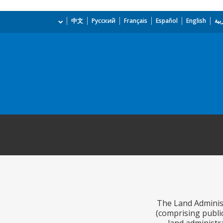
بية
English
Español
Français
Русский
中文
The Land Administ
(comprising public