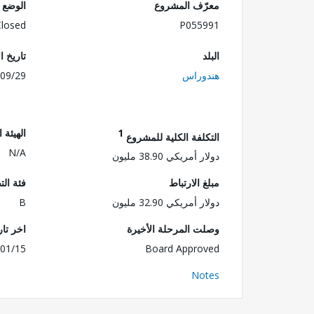
معرّف المشروع
الوضع
Closed
P055991
البلد
تاريخ ا
هندوراس
09/29
1
الهيئة 
التكلفة الكلية للمشروع
N/A
دولار أمريكي 38.90 مليون
مبلغ الارتباط
فئة الت
دولار أمريكي 32.90 مليون
B
وصلت المرحلة الأخيرة
اخر تا
01/15
Board Approved
Notes