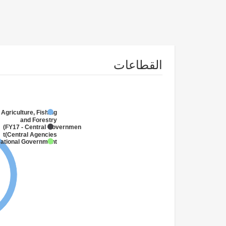
القطاعات
 Agriculture, Fishing
and Forestry
FY17 - Central Government
(Central Agencies
)
National Government