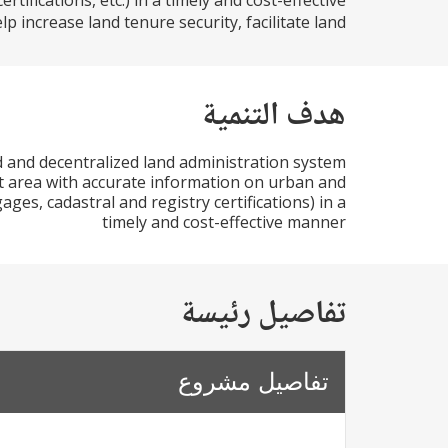
tifications, etc.) in a timely and cost-effective
 increase land tenure security, facilitate land...
هدف التنمية
d and decentralized land administration system
ct area with accurate information on urban and
ages, cadastral and registry certifications) in a
timely and cost-effective manner
تفاصيل رئيسة
تفاصيل مشروع