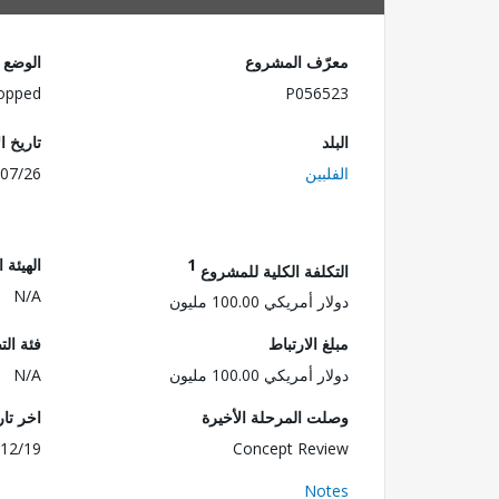
معرّف المشروع
الوضع
opped
P056523
البلد
تاريخ ا
الفلبين
07/26
1
الهيئة 
التكلفة الكلية للمشروع
N/A
دولار أمريكي 100.00 مليون
مبلغ الارتباط
فئة الت
دولار أمريكي 100.00 مليون
N/A
وصلت المرحلة الأخيرة
اخر تا
12/19
Concept Review
Notes