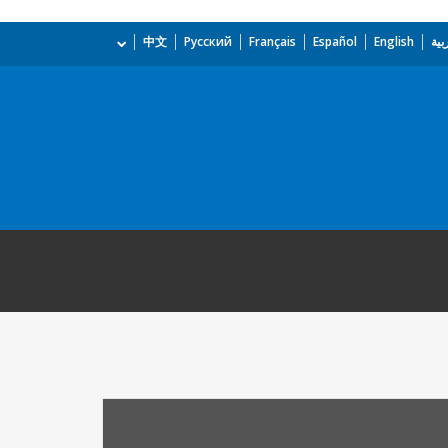
بية
English
Español
Français
Русский
中文