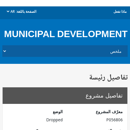
ل
الصفحة باللغة:
AR
dropdown
MUNICIPAL DEVELOPM
يل رئيسة
صيل مشروع
ف المشروع
الوضع
Dropped
P056