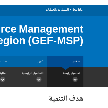
ماذا نفعل
المشاريع والعمليات
ource Management
egion (GEF-MSP)
ملخص
تدبير
مستند
تفاصيل رئيسة
التفاصيل الرئيسية
المالية
هدف التنمية