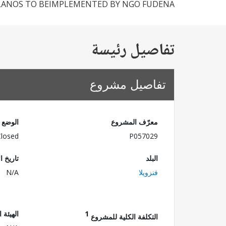
LANOS TO BEIMPLEMENTED BY NGO FUDENA.
تفاصيل رئيسة
تفاصيل مشروع
معرّف المشروع
الوضع
Closed
P057029
البلد
تاريخ ا
فنزويلا
N/A
1
الهيئة 
التكلفة الكلية للمشروع