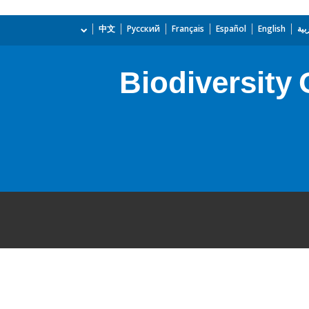
بية
English
Español
Français
Русский
中文
Biodiversity