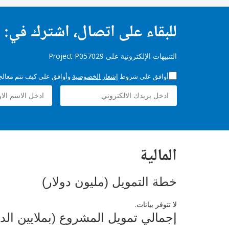
للبقاء على اتصال، اشترك في:
التنبيهات الإلكترونية على Project P057029
أوافق على شروط
إشعار الخصوصية
وأوافق على كيف تتم معالجة 
المالية
خطة التمويل (مليون دولار)
لا تتوفر بيانات.
إجمالي تمويل المشروع (بملايين الد