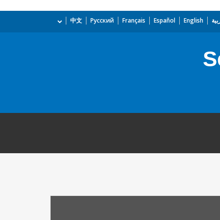
بية
English
Español
Français
Русский
中文
S