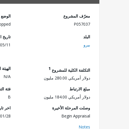
معرّف المشروع
الوضع
opped
P057037
البلد
تاريخ ا
بيرو
05/11
1
الهيئة 
التكلفة الكلية للمشروع
N/A
دولار أمريكي 280.00 مليون
مبلغ الارتباط
فئة الت
دولار أمريكي 184.00 مليون
B
وصلت المرحلة الأخيرة
اخر تا
01/28
Begin Appraisal
Notes