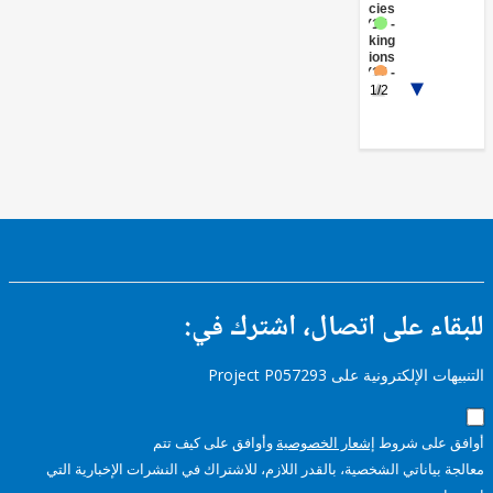
(Central
Agencies
)
FY17 -
Banking
Institutions
FY17 -
Renewable
1/2
Energy
Biomass
FY17 -
Other
Industry,
Trade
and
Services
ء على اتصال، اشترك في:
إلكترونية على Project P057293
على شروط
إشعار الخصوصية
وأوافق على كيف تتم
ياناتي الشخصية، بالقدر اللازم، للاشتراك في النشرات الإخبارية التي