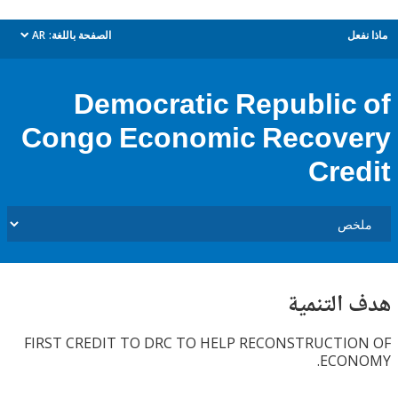
ل
الصفحة باللغة:
AR
dropdown
Democratic Republic
Congo Economic Recov
Cre
التنمية
FIRST CREDIT TO DRC TO HELP RECONSTRUCTI
ECO