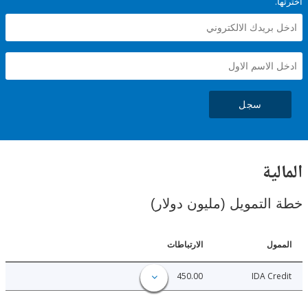
سجل
ية
لتمويل (مليون دولار)
ل
الارتباطات
450.00
IDA C