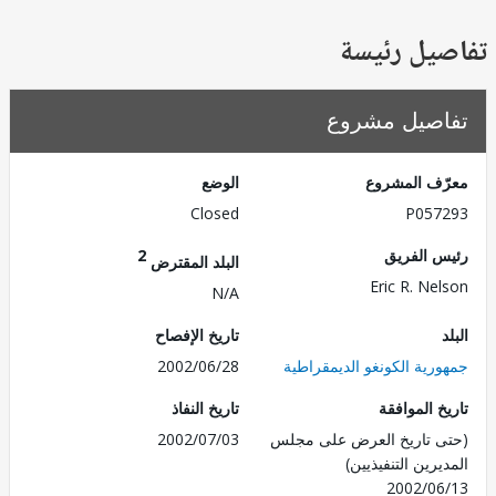
يل رئيسة
صيل مشروع
ف المشروع
الوضع
Closed
P057
 الفريق
2
البلد المقترض
Eric R. Ne
N/A
تاريخ الإفصاح
رية الكونغو الديمقراطية
2002/06/28
 الموافقة
تاريخ النفاذ
 تاريخ العرض على مجلس
2002/07/03
رين التنفيذيين)
2002/0