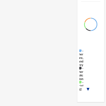
FY17 -
Other
Agriculture,
Fishing and
Forestry
FY17 -
Other
Public
Administration
FY17 -
Social
1/2
Protection
FY17 -
Other
Industry,
Trade