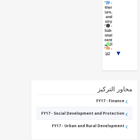
FY17 -
Other
Agriculture,
Fishing and
Forestry
FY17 -
Sub-
National
Government
الكهرباء
FY17 -
Social
1/2
Protection
السريعة
والطرق
الطرق
ور التركيز
FY17 - Finance
FY17 - Social Development and Protection
FY17 - Urban and Rural Development