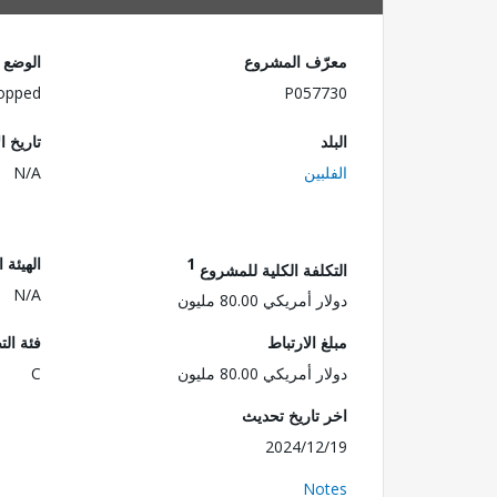
معرّف المشروع
الوضع
opped
P057730
البلد
تاريخ ا
الفلبين
N/A
1
الهيئة 
التكلفة الكلية للمشروع
N/A
دولار أمريكي 80.00 مليون
مبلغ الارتباط
فئة الت
دولار أمريكي 80.00 مليون
C
اخر تاريخ تحديث
2024/12/19
Notes