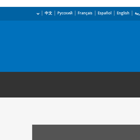
بية
English
Español
Français
Русский
中文