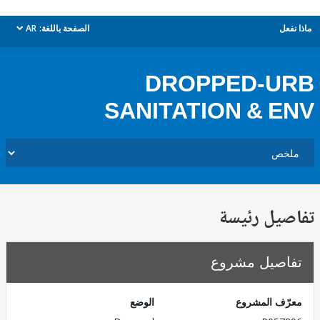
ل
الصفحة باللغة:
AR
dropdown
DROPPED-U
SANITATION & 
يل رئيسة
صيل مشروع
ف المشروع
الوضع