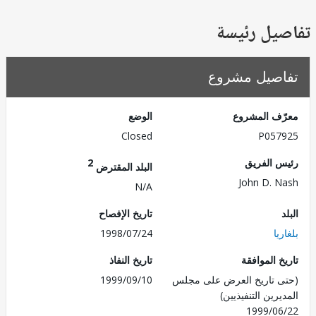
يل رئيسة
صيل مشروع
ف المشروع
الوضع
Closed
P057
 الفريق
2
البلد المقترض
John D. 
N/A
تاريخ الإفصاح
يا
1998/07/24
 الموافقة
تاريخ النفاذ
 تاريخ العرض على مجلس
1999/09/10
رين التنفيذيين)
1999/0