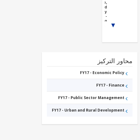
Agriculture,
Fishing and
Forestry
FY17 -
Banking
1/3
Institutions
FY17 -
Other
Non-
bank
Financial
Institutions
FY17 -
ور التركيز
Agricultural
markets,
commercialization
FY17 - Economic Policy
and agri-business
الزراعية
FY17 - Finance
الصناعات
FY17 - Public Sector Management
FY17 - Urban and Rural Development