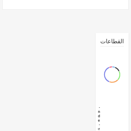
طاعات
FY17 -
Irrigation
and
Drainage
FY17 -
Other