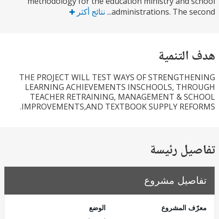
methodology for the education ministry and 
administrations. The sec
نتائج أكثر
التنمية
THE PROJECT WILL TEST WAYS OF STRENGTH
LEARNING ACHIEVEMENTS INSCHOOLS, TH
TEACHER RETRAINING, MANAGEMENT & S
IMPROVEMENTS,AND TEXTBOOK SUPPLY REF
يل رئيسة
صيل مشروع
ف المشروع
الوضع