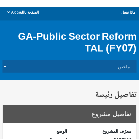
ل
الصفحة باللغة:
AR
dropdown
GA-Public Sector Ref
TAL (FY
يل رئيسة
صيل مشروع
ف المشروع
الوضع