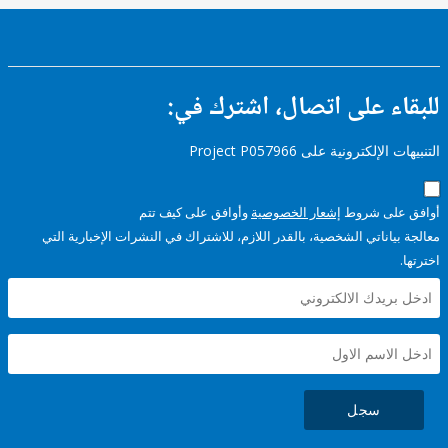
الجوانب
(سابقاً)
الاقتصاد
إدارة
ء على اتصال، اشترك في:
إلكترونية على Project P057966
على شروط
إشعار الخصوصية
وأوافق على كيف تتم
ياناتي الشخصية، بالقدر اللازم، للاشتراك في النشرات الإخبارية التي
سجل