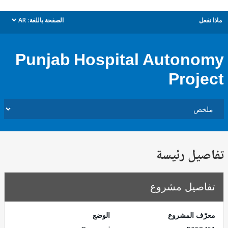
ل
الصفحة باللغة:
AR
dropdown
Punjab Hospital Auton
Proj
يل رئيسة
صيل مشروع
ف المشروع
الوضع