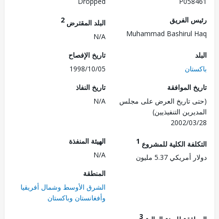
Dropped
P058
 الفريق
2
البلد المقترض
Muhammad Bashirul
N/A
تاريخ الإفصاح
تان
1998/10/05
 الموافقة
تاريخ النفاذ
 تاريخ العرض على مجلس
N/A
رين التنفيذيين)
2002/0
1
الهيئة المنفذة
لفة الكلية للمشروع
N/A
مريكي 5.37 مليون
المنطقة
الشرق الأوسط وشمال أفريقيا
وأفغانستان وباكستان
3
فقة للسنة المالية