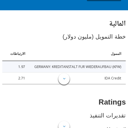
ية
لتمويل (مليون دولار)
ل
الارتباطات
1.97
GERMANY: KREDITANSTALT FUR WIEDERAUFBAU (
2.71
IDA C
Rat
ات التنفيذ