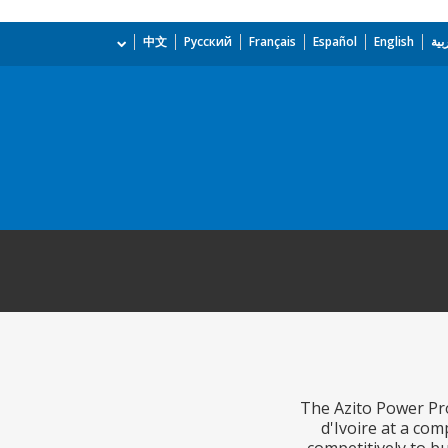
بية
English
Español
Français
Русский
中文
The Azito Power Pro
d'Ivoire at a com