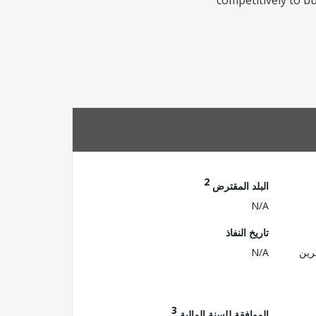
competitively to b
2
البلد المقترض
N/A
تاريخ النفاذ
رين
N/A
3
الموافقة للسنة المالية