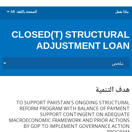
ل
الصفحة باللغة:
AR
dropdown
CLOSED(T) STRUCTU
ADJUSTMENT LO
التنمية
TO SUPPORT PAKISTAN'S ONGOING STRUC
REFORM PROGRAM WITH BALANCE OF PA
SUPPORT CONTINGENT ON ADE
MACROECONOMIC FRAMEWORK AND PRIOR AC
BY GOP TO IMPLEMENT GOVERNANCE A