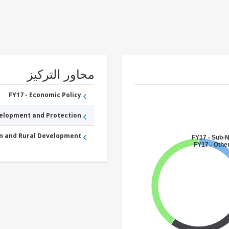
محاور التركيز
FY17 - Economic Policy
velopment and Protection
an and Rural Development
FY17 - Sub-
FY17 - Other