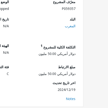
معرّف المشروع
الوضع
opped
P059357
البلد
تاريخ ا
المغرب
N/A
1
الهيئة 
التكلفة الكلية للمشروع
N/A
دولار أمريكي 50.00 مليون
مبلغ الارتباط
فئة الت
دولار أمريكي 50.00 مليون
C
اخر تاريخ تحديث
2024/12/19
Notes