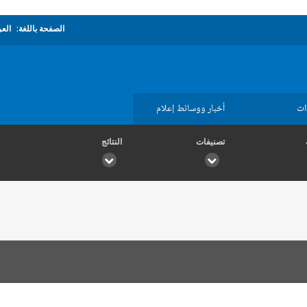
الصفحة باللغة:
العر
ات
أخبار ووسائط إعلام
تصنيفات
النتائج