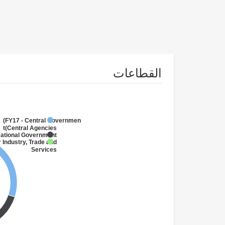
القطاعات
FY17 - Central Government
(Central Agencies
)
National Government
 Industry, Trade and
Services