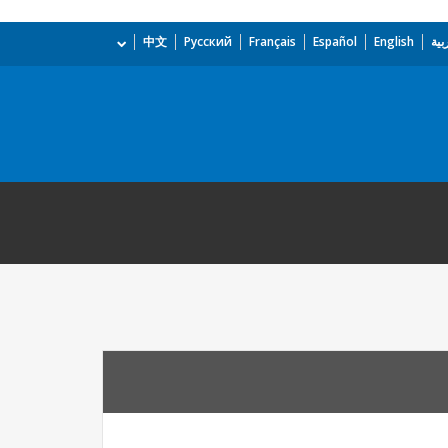
بية
English
Español
Français
Русский
中文