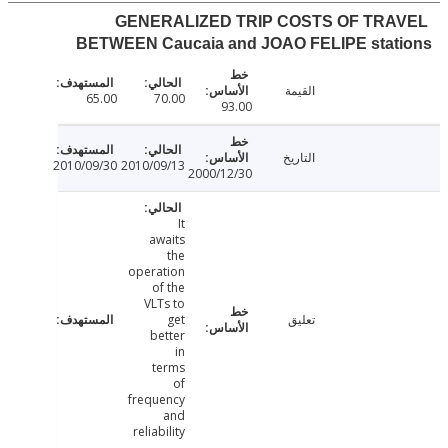
GENERALIZED TRIP COSTS OF TRA
BETWEEN Caucaia and JOAO FELIPE stat
القيمة
65.00
70.00
93.00
التاريخ
2010/09/30
2010/09/13
2000/12/30
It
awaits
the
operation
of the
VLTs to
تعليق
get
better
in
terms
of
frequency
and
reliability