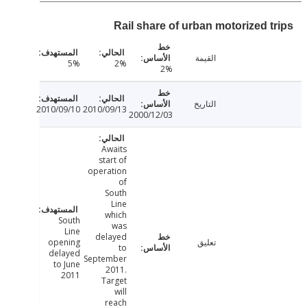
Rail share of urban motorized t
القيمة
5%
2%
2%
التاريخ
2010/09/10
2010/09/13
2000/12/03
Awaits
start of
operation
of
South
Line
which
South
was
Line
delayed
تعليق
opening
to
delayed
September
to June
2011.
2011
Target
will
reach