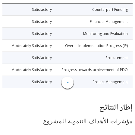
010-10-20
Satisfactory
Counterpart Fu
010-10-20
Satisfactory
Financial Manage
010-10-20
Satisfactory
Monitoring and Evalu
010-10-20
Moderately Satisfactory
Overall Implementation Progress
010-10-20
Satisfactory
Procure
010-10-20
Moderately Satisfactory
Progress towards achievement of
010-10-20
Satisfactory
Project Manage
النتائج
ت الأهداف التنموية للمشروع