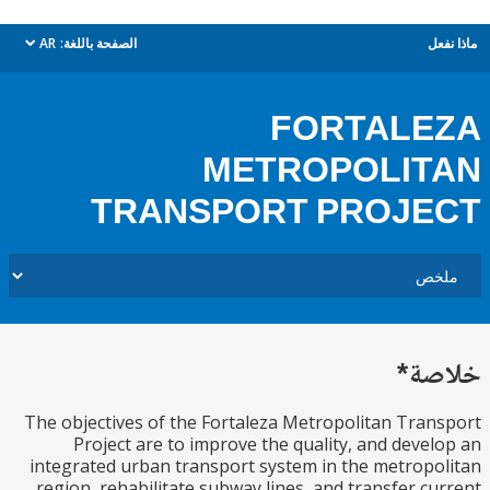
ل
الصفحة باللغة:
AR
dropdown
FORTALE
METROPOLIT
TRANSPORT PROJE
ة*
The objectives of the Fortaleza Metropolitan Tra
Project are to improve the quality, and deve
integrated urban transport system in the metrop
region, rehabilitate subway lines, and transfer c