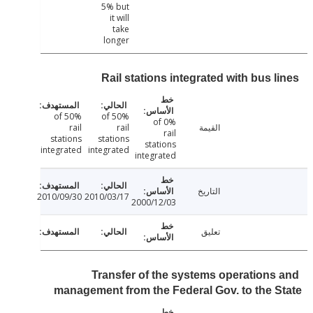
5% but
it will
take
longer
Rail stations integrated with bus l
50% of
50% of
0% of
القيمة
rail
rail
rail
stations
stations
stations
integrated
integrated
integrated
التاريخ
2010/09/30
2010/03/17
2000/12/03
تعليق
Transfer of the systems operations
management from the Federal Gov. to the 