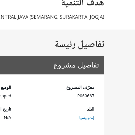
هدف التنمية
NTRAL JAVA (SEMARANG, SURAKARTA, JOGJA)
تفاصيل رئيسة
تفاصيل مشروع
معرّف المشروع
الوضع
opped
P060667
البلد
تاريخ ا
إندونيسيا
N/A