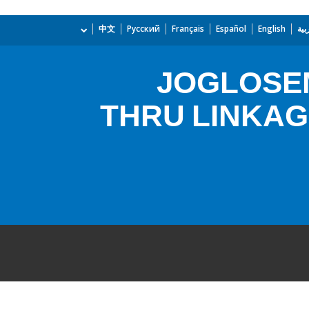
بية
English
Español
Français
Русский
中文
JOGLOSE
THRU LINKAG