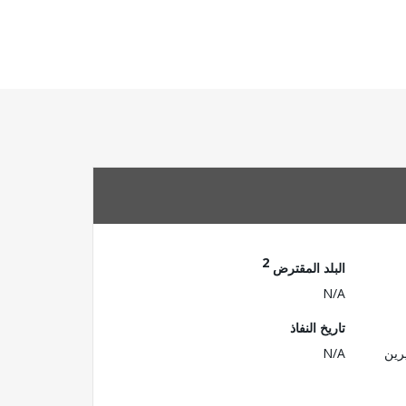
2
البلد المقترض
N/A
تاريخ النفاذ
رين
N/A